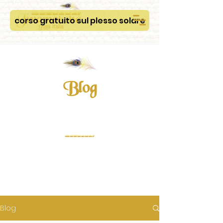
corso gratuito sul plesso solare
Blog
Blog