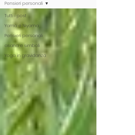
Pensieri personali
Tutti i post
Yama e Niyama
Pensieri personali
asana e simboli
Yoga in gravidanza