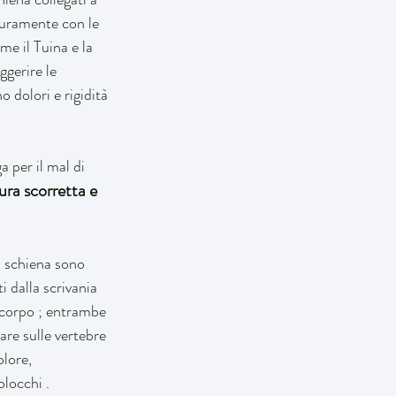
icuramente con le 
e il Tuina e la 
gerire le 
 dolori e rigidità 
a per il mal di 
ura scorretta e 
a schiena sono 
 dalla scrivania 
 corpo ; entrambe 
are sulle vertebre 
lore, 
blocchi .