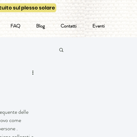
uito sul plesso solare
FAQ
Blog
Contatti
Eventi
requente delle 
trovo come 
persone . 
hiena collegati a 