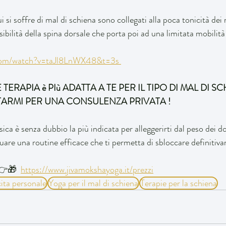
ui si soffre di mal di schiena sono collegati alla poca tonicità dei
ssibilità della spina dorsale che porta poi ad una limitata mobilità
com/watch?v=taJl8LnWX48&t=3s 
ERAPIA è PIù ADATTA A TE PER IL TIPO DI MAL DI S
TARMI PER UNA CONSULENZA PRIVATA ! 
ica è senza dubbio la più indicata per alleggerirti dal peso dei do
ttuare una routine efficace che ti permetta di sbloccare definitiva
👉🎁  
https://www.jivamokshayoga.it/prezzi
cita personale
Yoga per il mal di schiena
Terapie per la schiena