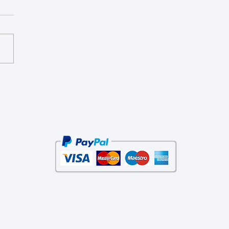
si Solare 8 aprile 2024 - con
meta del Diavolo in
unzione