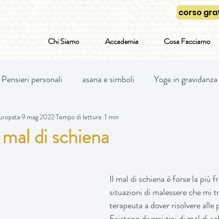
corso grat
Chi Siamo
Accademia
Cosa Facciamo
Pensieri personali
asana e simboli
Yoga in gravidanza
uropata
9 mag 2022
Tempo di lettura: 1 min
 mal di schiena
Il mal di schiena è forse la più f
situazioni di malessere che mi 
terapeuta a dover risolvere alle 
Esistono diversi tipi di mal di sc