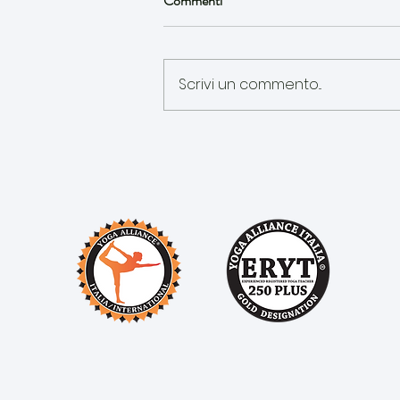
Commenti
Scrivi un commento...
Cosa fare e non fare in luna piena
: Consigli dello Yoga