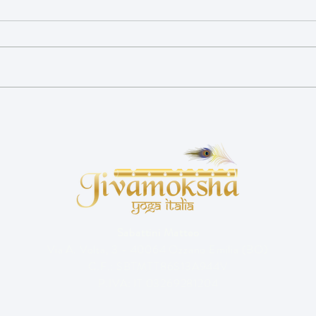
Yoga in gravidanza : cosa
Eclis
aspettarsi dal primo trimestre
la co
congi
Sabattini Matteo
Via A. Volta, 3 - 40064 Ozzano Emilia (BO)
C.F.: SBTMTT86S13A944V
P.IVA: IT 03269281204