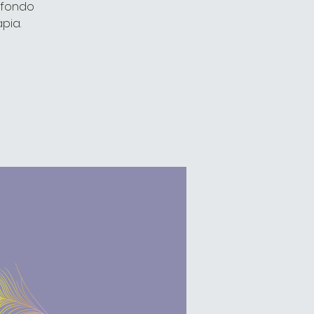
rofondo
pia.