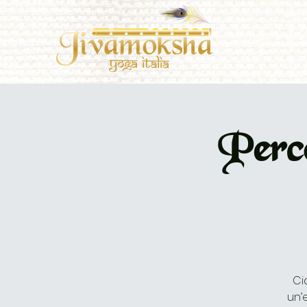
Perco
Ci
un’