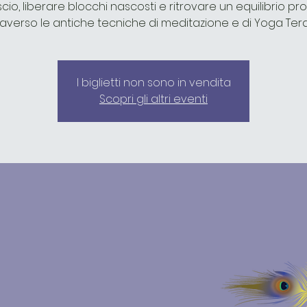
cio, liberare blocchi nascosti e ritrovare un equilibrio p
raverso le antiche tecniche di meditazione e di Yoga Tera
I biglietti non sono in vendita
Scopri gli altri eventi