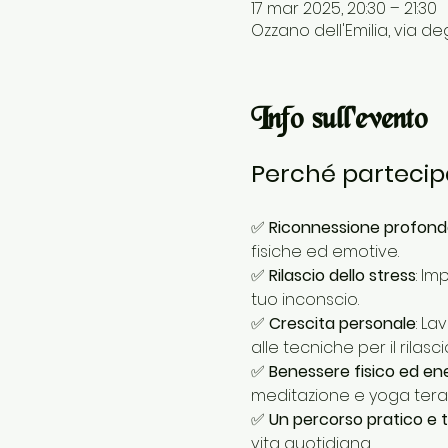
17 mar 2025, 20:30 – 21:30
Ozzano dell'Emilia, via degl
Info sull'evento
Perché partecip
✅ 
Riconnessione profond
fisiche ed emotive.
✅ 
Rilascio dello stress
: Im
tuo inconscio.
✅ 
Crescita personale
: La
alle tecniche per il rilasc
✅ 
Benessere fisico ed en
meditazione e yoga terap
✅ 
Un percorso pratico e 
vita quotidiana.