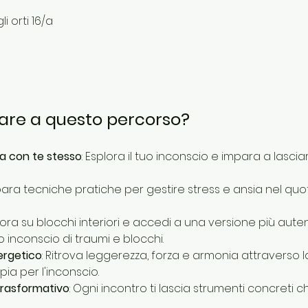
i orti 16/a
are a questo percorso?
a con te stesso
: Esplora il tuo inconscio e impara a lasci
para tecniche pratiche per gestire stress e ansia nel quoti
vora su blocchi interiori e accedi a una versione più auten
io inconscio di traumi e blocchi.
ergetico
: Ritrova leggerezza, forza e armonia attraverso 
ia per l'inconscio.
trasformativo
: Ogni incontro ti lascia strumenti concreti c