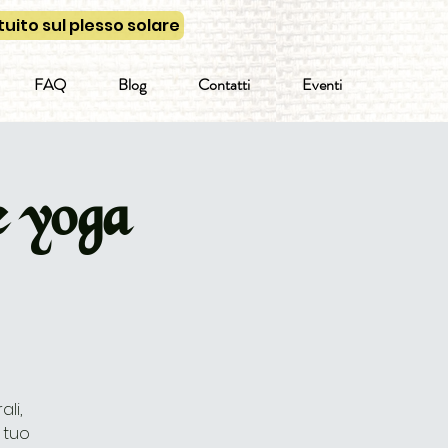
uito sul plesso solare
FAQ
Blog
Contatti
Eventi
e yoga
li,
 tuo